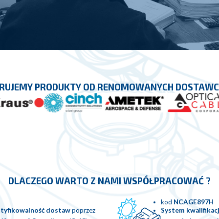
RUJEMY PRODUKTY OD RENOMOWANYCH DOSTAW
DLACZEGO WARTO Z NAMI WSPÓŁPRACOWAĆ ?
kod
NCAGE897H
ntyfikowalność dostaw
poprzez
System kwalifikacj