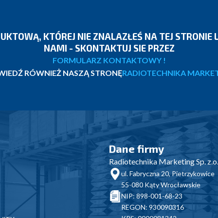
DUKTOWĄ, KTÓREJ NIE ZNALAZŁEŚ NA TEJ STRONIE
NAMI - SKONTAKTUJ SIE PRZEZ
FORMULARZ KONTAKTOWY !
IEDŹ RÓWNIEŻ NASZĄ STRONĘ
RADIOTECHNIKA MARKE
Dane firmy
Radiotechnika Marketing Sp. z.o.
ul. Fabryczna 20, Pietrzykowice
55-080 Kąty Wrocławskie
NIP: 898-001-68-23
REGON: 930090316