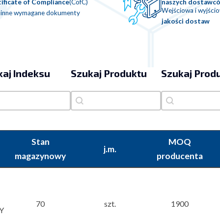
ificate of Compliance
(CofC)
naszych dostawc
Wejściowa i wyjści
 inne wymagane dokumenty
jakości dostaw
kaj Indeksu
Szukaj Produktu
Szukaj Prod
aj Indeksu
Szukaj Produktu
Szukaj Produ
j Indeksu
Szukaj Produktu
Szukaj Producen
Stan
MOQ
j.m.
magazynowy
producenta
70
szt.
1900
Y