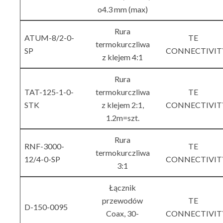
o4.3 mm (max)
Rura
ATUM-8/2-0-
TE
termokurczliwa
SP
CONNECTIVIT
z klejem 4:1
Rura
TAT-125-1-0-
termokurczliwa
TE
STK
z klejem 2:1,
CONNECTIVIT
1.2m=szt.
Rura
RNF-3000-
TE
termokurczliwa
12/4-0-SP
CONNECTIVIT
3:1
Łącznik
przewodów
TE
D-150-0095
Coax, 30-
CONNECTIVIT