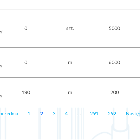
0
szt.
5000
Y
0
m
6000
Y
180
m
200
Y
przednia
1
2
3
4
…
291
292
Nastę