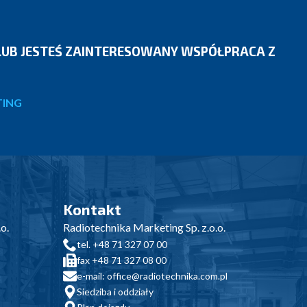
 LUB JESTEŚ ZAINTERESOWANY WSPÓŁPRACA Z
TING
Kontakt
o.
Radiotechnika Marketing Sp. z.o.o.
tel. +48 71 327 07 00
fax +48 71 327 08 00
e-mail: office@radiotechnika.com.pl
Siedziba i oddziały