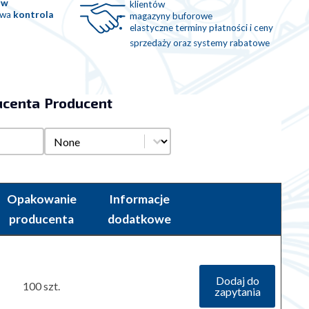
ów
klientów
owa
kontrola
magazyny buforowe
elastyczne terminy płatności i ceny
sprzedaży oraz systemy rabatowe
ucenta
Producent
centa
Producent
ta
Producent
Opakowanie
Informacje
producenta
dodatkowe
Dodaj do
100 szt.
zapytania