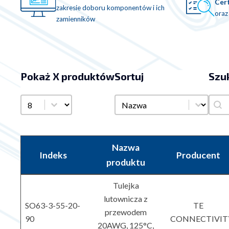
Cert
zakresie doboru komponentów i ich
oraz
zamienników
Pokaż X produktów
Sortuj
Szu
Sortuj
Szuk
Pokaż X produktów
Sortuj
Szuka
Nazwa
Indeks
Producent
produktu
Tulejka
lutownicza z
SO63-3-55-20-
TE
przewodem
90
CONNECTIVIT
20AWG, 125°C,