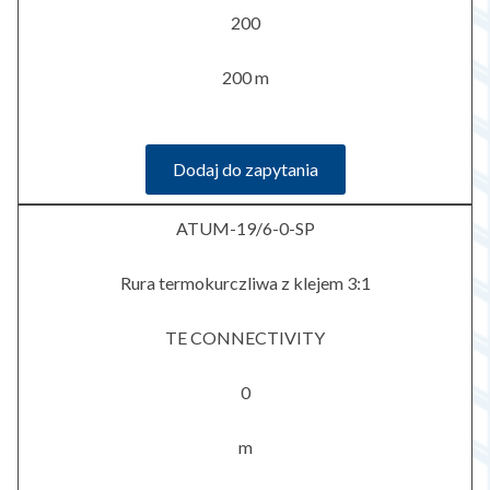
200
200 m
Dodaj do zapytania
ATUM-19/6-0-SP
Rura termokurczliwa z klejem 3:1
TE CONNECTIVITY
0
m