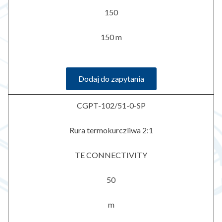
150
150 m
Dodaj do zapytania
CGPT-102/51-0-SP
Rura termokurczliwa 2:1
TE CONNECTIVITY
50
m