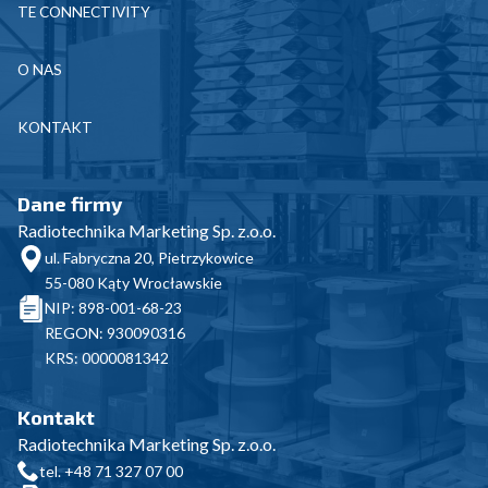
TE CONNECTIVITY
O NAS
KONTAKT
Dane firmy
Radiotechnika Marketing Sp. z.o.o.
ul. Fabryczna 20, Pietrzykowice
55-080 Kąty Wrocławskie
NIP: 898-001-68-23
REGON: 930090316
KRS: 0000081342
Kontakt
Radiotechnika Marketing Sp. z.o.o.
tel. +48 71 327 07 00