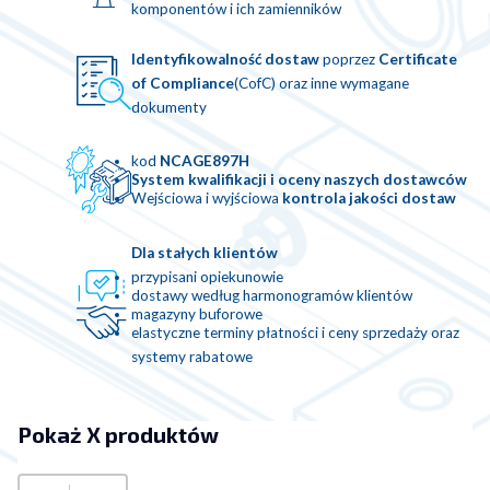
komponentów i ich zamienników
Identyfikowalność dostaw
poprzez
Certificate
of Compliance
(CofC) oraz inne wymagane
dokumenty
kod
NCAGE897H
System kwalifikacji i oceny naszych dostawców
Wejściowa i wyjściowa
kontrola jakości dostaw
Dla stałych klientów
przypisani opiekunowie
dostawy według harmonogramów klientów
magazyny buforowe
elastyczne terminy płatności i ceny sprzedaży oraz
systemy rabatowe
Pokaż X produktów
Pokaż X produktów