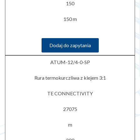
150
150 m
Dodaj do zapytania
ATUM-12/4-0-SP
Rura termokurczliwa z klejem 3:1
TE CONNECTIVITY
27075
m