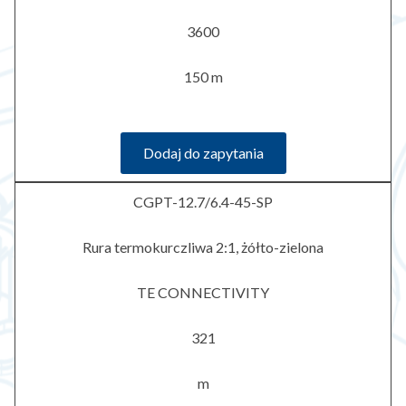
3600
150 m
Dodaj do zapytania
CGPT-12.7/6.4-45-SP
Rura termokurczliwa 2:1, żółto-zielona
TE CONNECTIVITY
321
m