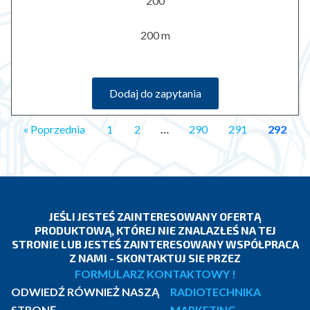
200
200 m
Dodaj do zapytania
« Poprzednia
1
2
…
290
291
292
JEŚLI JESTEŚ ZAINTERESOWANY OFERTĄ
PRODUKTOWĄ, KTÓREJ NIE ZNALAZŁEŚ NA TEJ
STRONIE LUB JESTEŚ ZAINTERESOWANY WSPÓŁPRACA
Z NAMI - SKONTAKTUJ SIE PRZEZ
FORMULARZ KONTAKTOWY !
ODWIEDŹ RÓWNIEŻ NASZĄ
RADIOTECHNIKA
STRONĘ
MARKETING