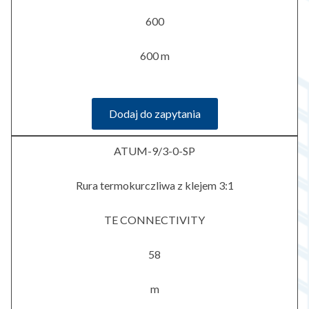
600
600 m
Dodaj do zapytania
ATUM-9/3-0-SP
Rura termokurczliwa z klejem 3:1
TE CONNECTIVITY
58
m