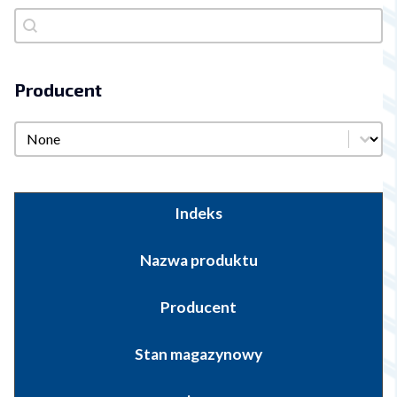
Szukaj Producenta
Szukaj Producenta
Producent
Producent
Producent
Indeks
Nazwa produktu
Producent
Stan magazynowy