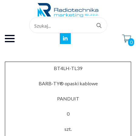
Search
for:
0
BT4LH-TL39
BARB-TY® opaski kablowe
PANDUIT
0
szt.