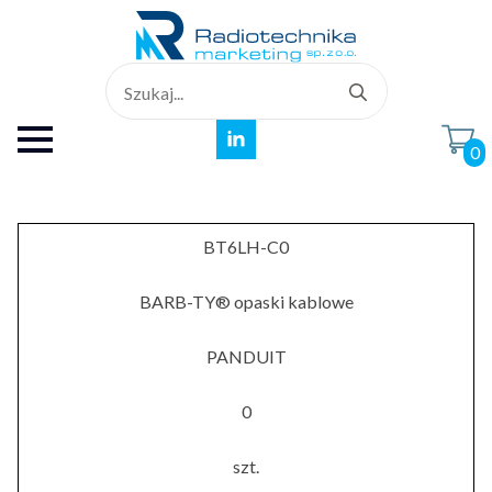
Search
for:
0
BT6LH-C0
BARB-TY® opaski kablowe
PANDUIT
0
szt.