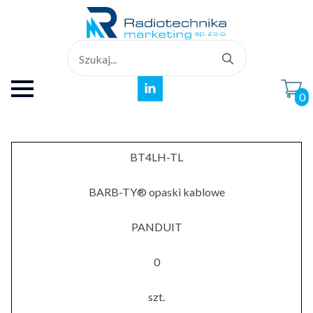
Search
for:
0
BT4LH-TL
BARB-TY® opaski kablowe
PANDUIT
0
szt.