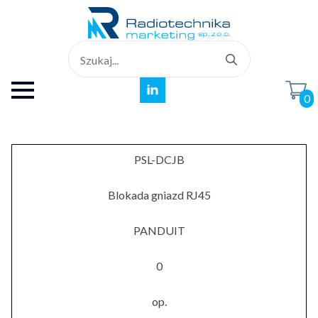
Search
for:
0
PSL-DCJB
Blokada gniazd RJ45
PANDUIT
0
op.