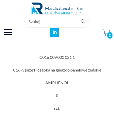
Search
for:
0
C016 00V000 021 1
C16-3 (size1) czapka na gniazdo panelowe żeńskie
AMPHENOL
0
szt.