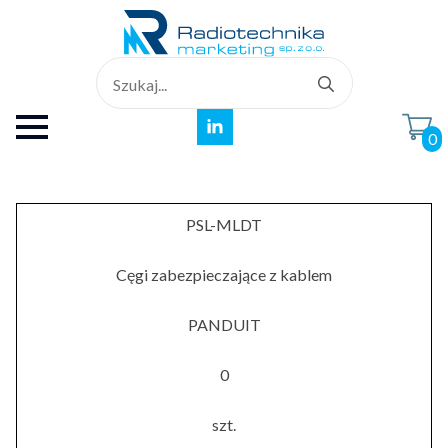
Search
for:
0
PSL-MLDT
Cęgi zabezpieczające z kablem
PANDUIT
0
szt.