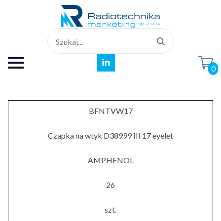
Search
for:
0
BFNTVW17
Czapka na wtyk D38999 III 17 eyelet
AMPHENOL
26
szt.