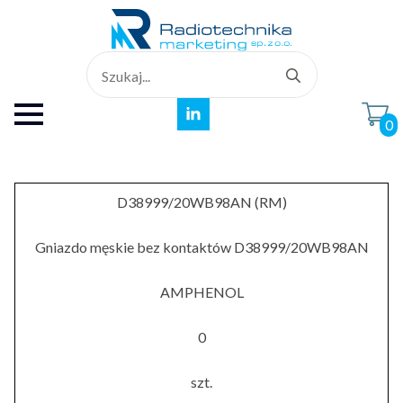
Search
for:
0
D38999/20WB98AN (RM)
Gniazdo męskie bez kontaktów D38999/20WB98AN
AMPHENOL
0
szt.