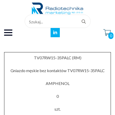
Search
for:
0
TV07RW15-35PALC (RM)
Gniazdo męskie bez kontaktów TV07RW15-35PALC
AMPHENOL
0
szt.