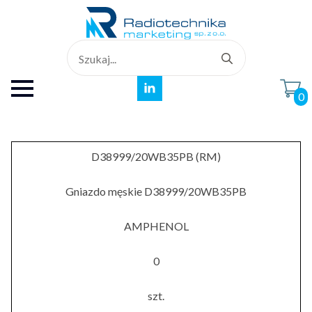
Search
for:
0
D38999/20WB35PB (RM)
Gniazdo męskie D38999/20WB35PB
AMPHENOL
0
szt.