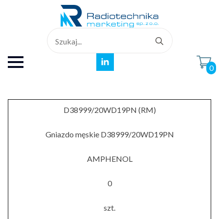
Search
for:
0
D38999/20WD19PN (RM)
Gniazdo męskie D38999/20WD19PN
AMPHENOL
0
szt.