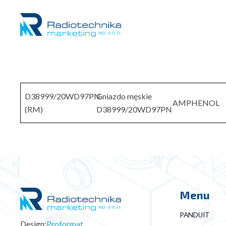
D38999/20WD97PN
Gniazdo męskie
AMPHENOL
(RM)
D38999/20WD97PN
Menu
PANDUIT
Design:
Proformat