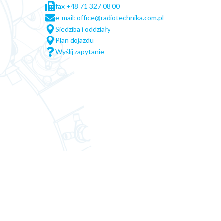
fax +48 71 327 08 00
e-mail: office@radiotechnika.com.pl
Siedziba i oddziały
Plan dojazdu
Wyślij zapytanie