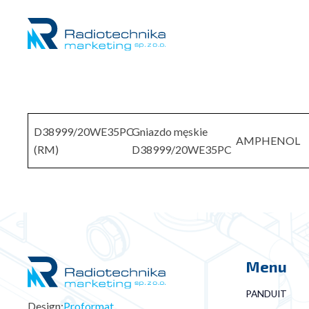
D38999/20WE35PC
Gniazdo męskie
AMPHENOL
(RM)
D38999/20WE35PC
Menu
PANDUIT
Design:
Proformat