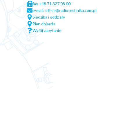
fax +48 71 327 08 00
e-mail: office@radiotechnika.com.pl
Siedziba i oddziały
Plan dojazdu
Wyślij zapytanie