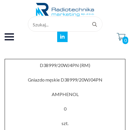
Search
for:
0
D38999/20WJ4PN (RM)
Gniazdo męskie D38999/20WJ04PN
AMPHENOL
0
szt.