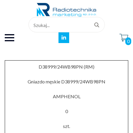
Search
for:
0
D38999/24WB98PN (RM)
Gniazdo męskie D38999/24WB98PN
AMPHENOL
0
szt.