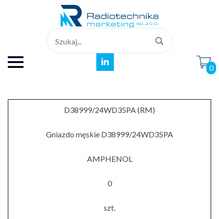
Search
for:
0
D38999/24WD35PA (RM)
Gniazdo męskie D38999/24WD35PA
AMPHENOL
0
szt.