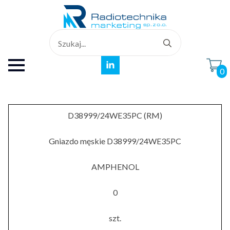
Search
for:
0
D38999/24WE35PC (RM)
Gniazdo męskie D38999/24WE35PC
AMPHENOL
0
szt.