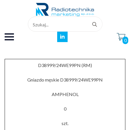
Search
for:
0
D38999/24WE99PN (RM)
Gniazdo męskie D38999/24WE99PN
AMPHENOL
0
szt.