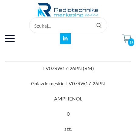
Search
for:
0
TV07RW17-26PN (RM)
Gniazdo męskie TV07RW17-26PN
AMPHENOL
0
szt.