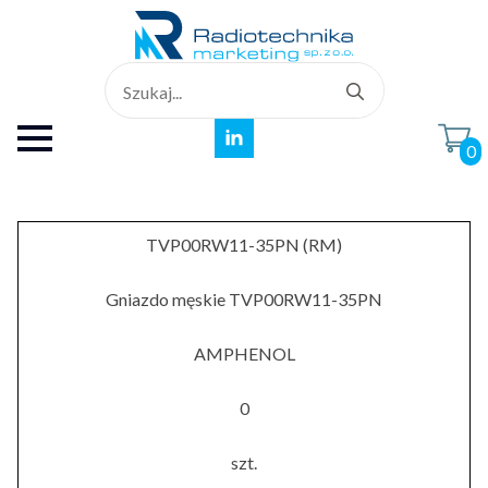
Search
for:
0
TVP00RW11-35PN (RM)
Gniazdo męskie TVP00RW11-35PN
AMPHENOL
0
szt.