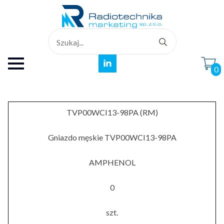
Search
for:
0
TVP00WCI13-98PA (RM)
Gniazdo męskie TVP00WCI13-98PA
AMPHENOL
0
szt.