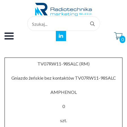
Search
for:
0
TV07RW11-98SALC (RM)
Gniazdo żeńskie bez kontaktów TV07RW11-98SALC
AMPHENOL
0
szt.