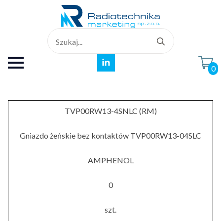
Search
for:
0
TVP00RW13-4SNLC (RM)
Gniazdo żeńskie bez kontaktów TVP00RW13-04SLC
AMPHENOL
0
szt.