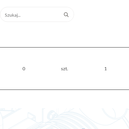
Search
for:
0
szt.
1