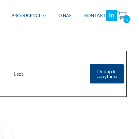
PRODUCENCI
O NAS
KONTAKT
0
Dodaj do
1 szt.
zapytania