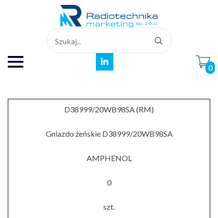
Search
for:
0
D38999/20WB98SA (RM)
Gniazdo żeńskie D38999/20WB98SA
AMPHENOL
0
szt.