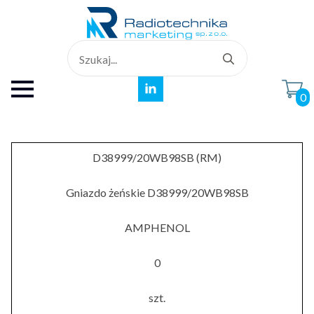
Search
for:
0
D38999/20WB98SB (RM)
Gniazdo żeńskie D38999/20WB98SB
AMPHENOL
0
szt.