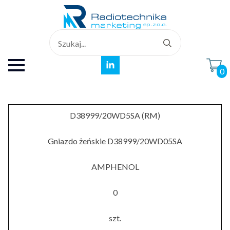
Search
for:
0
D38999/20WD5SA (RM)
Gniazdo żeńskie D38999/20WD05SA
AMPHENOL
0
szt.