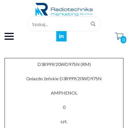
Search
for:
0
D38999/20WD97SN (RM)
Gniazdo żeńskie D38999/20WD97SN
AMPHENOL
0
szt.