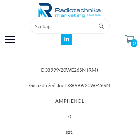
Search
for:
0
D38999/20WE26SN (RM)
Gniazdo żeńskie D38999/20WE26SN
AMPHENOL
0
szt.