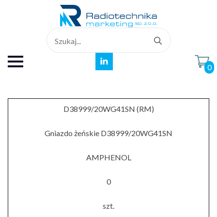
Search
for:
0
D38999/20WG41SN (RM)
Gniazdo żeńskie D38999/20WG41SN
AMPHENOL
0
szt.