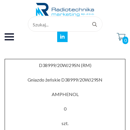
Search
for:
0
D38999/20WJ29SN (RM)
Gniazdo żeńskie D38999/20WJ29SN
AMPHENOL
0
szt.