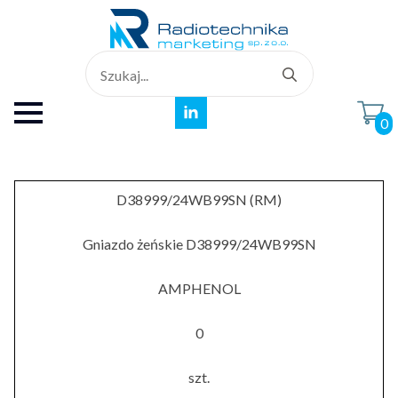
Search
for:
0
D38999/24WB99SN (RM)
Gniazdo żeńskie D38999/24WB99SN
AMPHENOL
0
szt.