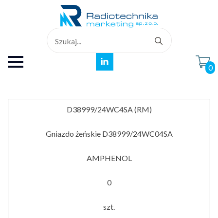
Search
for:
0
D38999/24WC4SA (RM)
Gniazdo żeńskie D38999/24WC04SA
AMPHENOL
0
szt.