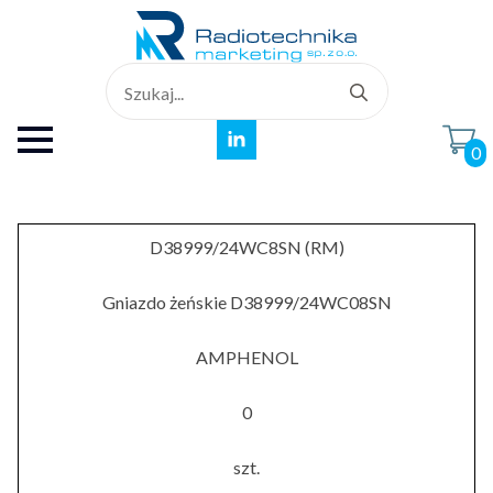
Search
for:
0
D38999/24WC8SN (RM)
Gniazdo żeńskie D38999/24WC08SN
AMPHENOL
0
szt.