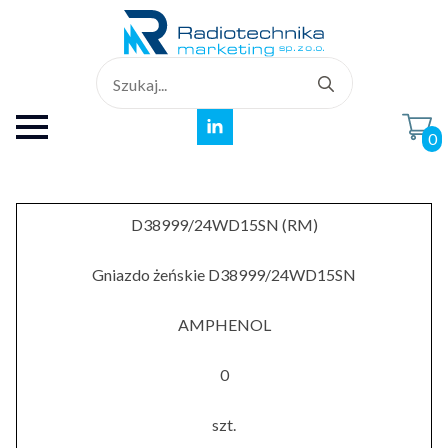
Search
for:
0
D38999/24WD15SN (RM)
Gniazdo żeńskie D38999/24WD15SN
AMPHENOL
0
szt.