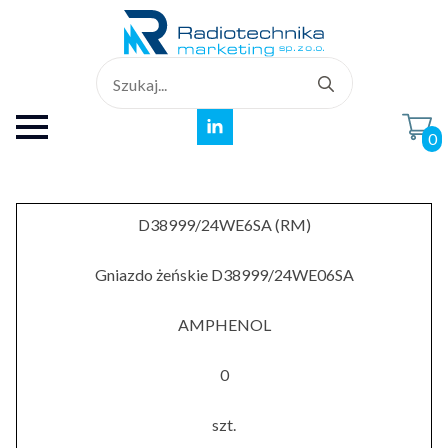
Search
for:
0
D38999/24WE6SA (RM)
Gniazdo żeńskie D38999/24WE06SA
AMPHENOL
0
szt.