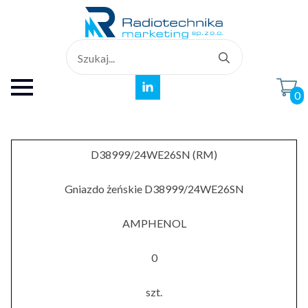
Search
for:
0
D38999/24WE26SN (RM)
Gniazdo żeńskie D38999/24WE26SN
AMPHENOL
0
szt.