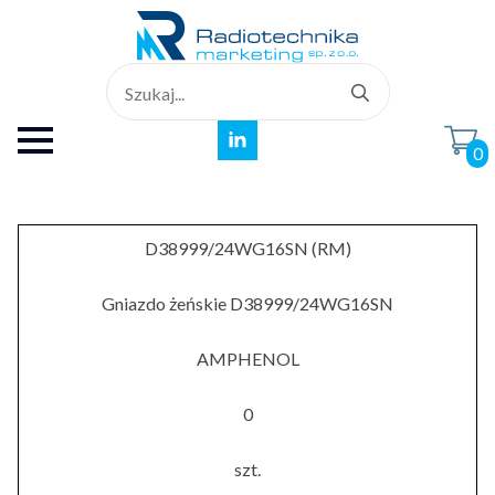
Search
for:
0
D38999/24WG16SN (RM)
Gniazdo żeńskie D38999/24WG16SN
AMPHENOL
0
szt.