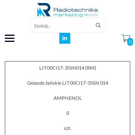
Search
for:
0
LJT00CI17-35SN014 (RM)
Gniazdo żeńskie LJT00CI17-35SN 014
AMPHENOL
0
szt.