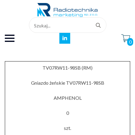
Search
for:
0
TV07RW11-98SB (RM)
Gniazdo żeńskie TV07RW11-98SB
AMPHENOL
0
szt.