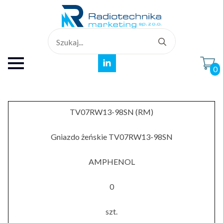
Search
for:
0
TV07RW13-98SN (RM)
Gniazdo żeńskie TV07RW13-98SN
AMPHENOL
0
szt.