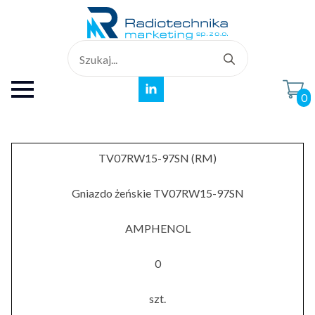
Search
for:
0
TV07RW15-97SN (RM)
Gniazdo żeńskie TV07RW15-97SN
AMPHENOL
0
szt.