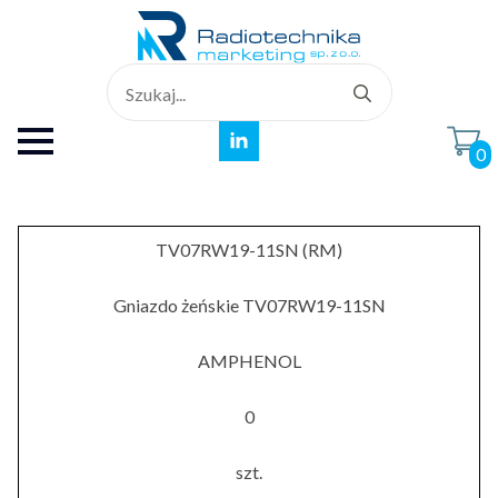
Search
for:
0
TV07RW19-11SN (RM)
Gniazdo żeńskie TV07RW19-11SN
AMPHENOL
0
szt.