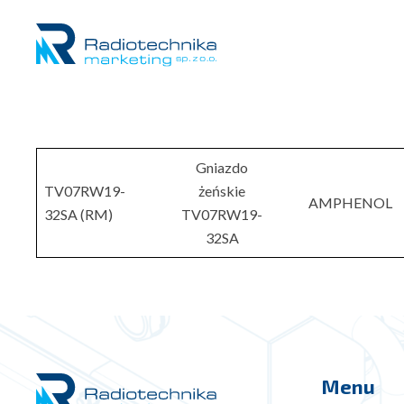
Gniazdo
TV07RW19-
żeńskie
AMPHENOL
32SA (RM)
TV07RW19-
32SA
Menu