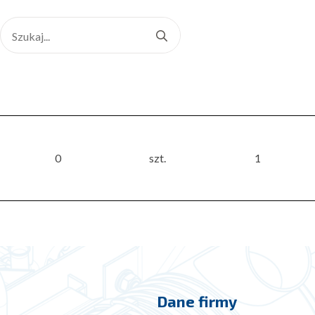
Search
for:
0
szt.
1
Dane firmy