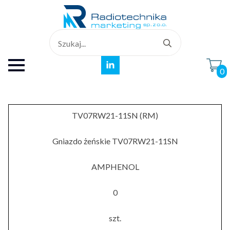
Search
for:
0
TV07RW21-11SN (RM)
Gniazdo żeńskie TV07RW21-11SN
AMPHENOL
0
szt.