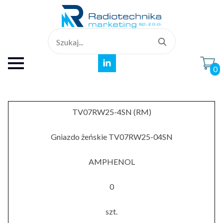
Search
for:
0
TV07RW25-4SN (RM)
Gniazdo żeńskie TV07RW25-04SN
AMPHENOL
0
szt.