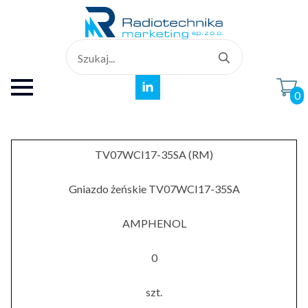
Search
for:
0
TV07WCI17-35SA (RM)
Gniazdo żeńskie TV07WCI17-35SA
AMPHENOL
0
szt.