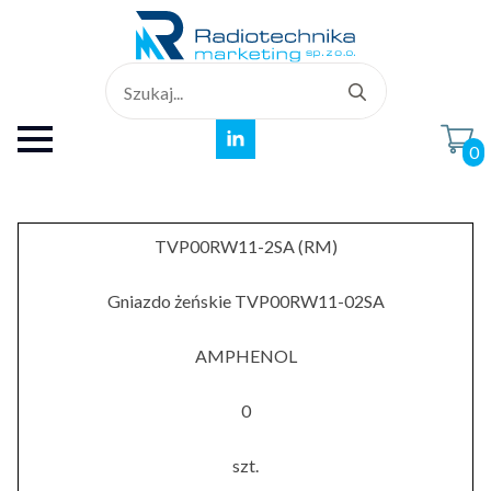
Search
for:
0
TVP00RW11-2SA (RM)
Gniazdo żeńskie TVP00RW11-02SA
AMPHENOL
0
szt.